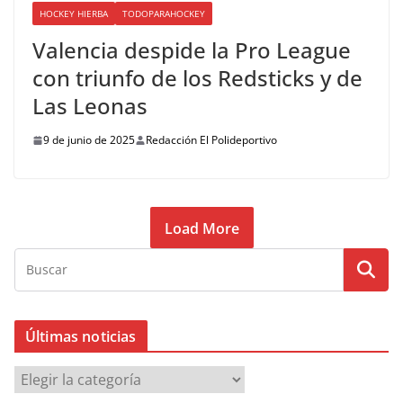
HOCKEY HIERBA
TODOPARAHOCKEY
Valencia despide la Pro League
con triunfo de los Redsticks y de
Las Leonas
9 de junio de 2025
Redacción El Polideportivo
Load More
Últimas noticias
Ú
l