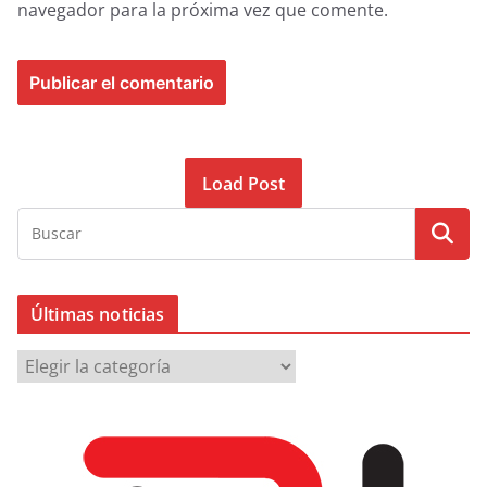
navegador para la próxima vez que comente.
Load Post
Últimas noticias
Ú
l
t
i
m