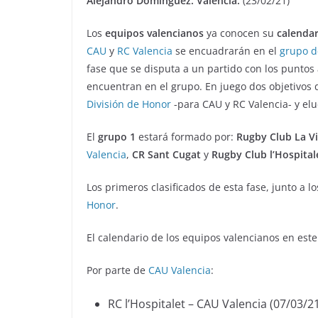
Alejandro Domínguez. Valencia.
(23/02/21)
Los
equipos valencianos
ya conocen su
calendar
CAU
y
RC Valencia
se encuadrarán en el
grupo d
fase que se disputa a un partido con los puntos
encuentran en el grupo. En juego dos objetivos d
División de Honor
-para CAU y RC Valencia- y elu
El
grupo 1
estará formado por:
Rugby Club La Vi
Valencia
,
CR
Sant Cugat
y
Rugby Club l’Hospital
Los primeros clasificados de esta fase, junto a 
Honor
.
El calendario de los equipos valencianos en este
Por parte de
CAU Valencia
:
RC l’Hospitalet – CAU Valencia (07/03/2