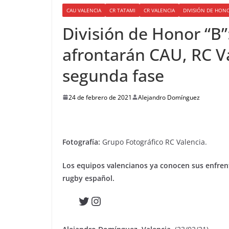
CAU VALENCIA
CR TATAMI
CR VALENCIA
DIVISIÓN DE HONO
División de Honor “B”
afrontarán CAU, RC Va
segunda fase
24 de febrero de 2021
Alejandro Domínguez
Fotografía:
Grupo Fotográfico RC Valencia.
Los equipos valencianos ya conocen sus enfrent
rugby español.
Twitter
Instagram