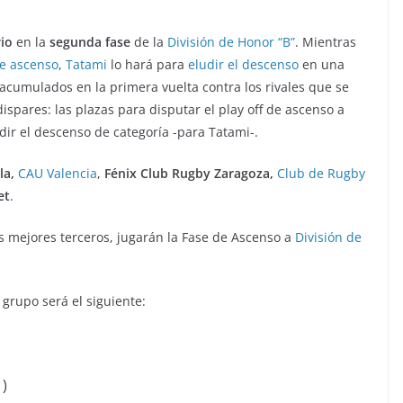
io
en la
segunda fase
de la
División de Honor “B”
. Mientras
e ascenso
,
Tatami
lo hará para
eludir el descenso
en una
 acumulados en la primera vuelta contra los rivales que se
ispares: las plazas para disputar el play off de ascenso a
dir el descenso de categoría -para Tatami-.
la,
CAU Valencia
,
Fénix Club Rugby Zaragoza,
Club de Rugby
et
.
los mejores terceros, jugarán la Fase de Ascenso a
División de
 grupo será el siguiente:
1)