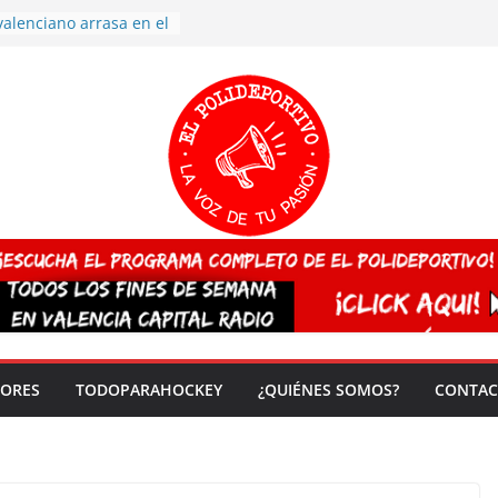
valenciano arrasa en el
 de España sub20
 CAMPEONA del mundo
 vez!
7 arrasa con su
: éxito en la primera
n más de 500
 en casa su pase a
del EuroHockey Sub-21
ategorías
ación, más talento y
así concluyen los
tivos TRICV 2025-2026
DORES
TODOPARAHOCKEY
¿QUIÉNES SOMOS?
CONTAC