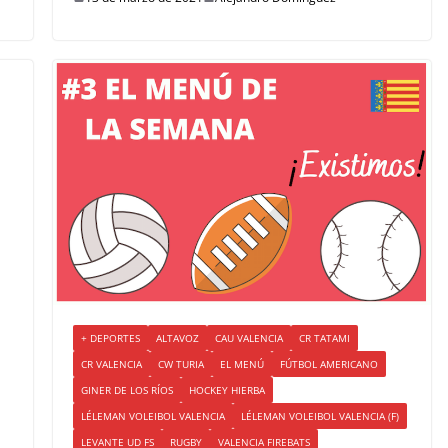
+ DEPORTES
ALTAVOZ
CAU VALENCIA
CR TATAMI
CR VALENCIA
CW TURIA
EL MENÚ
FÚTBOL AMERICANO
GINER DE LOS RÍOS
HOCKEY HIERBA
LÉLEMAN VOLEIBOL VALENCIA
LÉLEMAN VOLEIBOL VALENCIA (F)
LEVANTE UD FS
RUGBY
VALENCIA FIREBATS