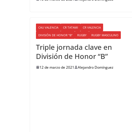
CAU VALENCIA
CR TATAMI
CR VALENCIA
DIVISIÓN DE HONOR "B"
RUGBY
RUGBY MASCULINO
Triple jornada clave en
División de Honor “B”
12 de marzo de 2021
Alejandro Domínguez