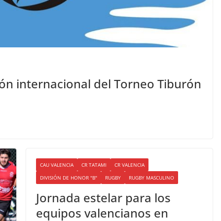
ión internacional del Torneo Tiburón
CAU VALENCIA
CR TATAMI
CR VALENCIA
DIVISIÓN DE HONOR "B"
RUGBY
RUGBY MASCULINO
Jornada estelar para los
equipos valencianos en