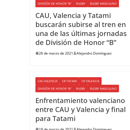
DIVISIÓN DE HONOR "B"
RUGBY
RUGBY MASCULINO
CAU, Valencia y Tatami
buscarán subirse al tren en
una de las últimas jornadas
de División de Honor “B”
26 de marzo de 2021
Alejandro Domínguez
CAU VALENCIA
CR TATAMI
CR VALENCIA
DIVISIÓN DE HONOR "B"
RUGBY
RUGBY MASCULINO
Enfrentamiento valenciano
entre CAU y Valencia y final
para Tatami
18 de marzo de 2021
Alejandro Domínguez