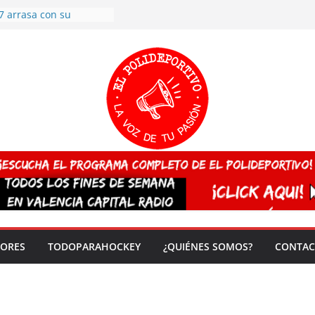
7 arrasa con su
: éxito en la primera
n más de 500
 en casa su pase a
del EuroHockey Sub-21
ategorías
ación, más talento y
así concluyen los
tivos TRICV 2025-2026
valenciano arrasa en el
 de España sub20
 CAMPEONA del mundo
 vez!
DORES
TODOPARAHOCKEY
¿QUIÉNES SOMOS?
CONTAC