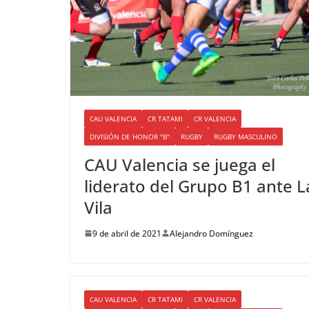
CAU VALENCIA
CR TATAMI
CR VALENCIA
DIVISIÓN DE HONOR "B"
RUGBY
RUGBY MASCULINO
CAU Valencia se juega el
liderato del Grupo B1 ante L
Vila
9 de abril de 2021
Alejandro Domínguez
CAU VALENCIA
CR TATAMI
CR VALENCIA