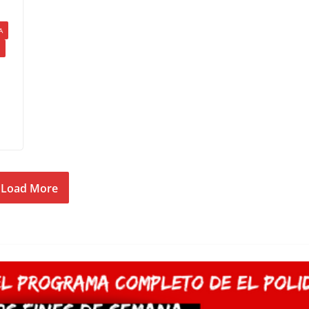
A
Load More