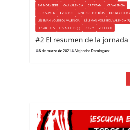
BM MORVEDRE
CAU VALENCIA
CR TATAMI
CR VALENCIA
EL RESUMEN
EVENTOS
GINER DE LOS RÍOS
HOCKEY HIERB
LÉLEMAN VOLEIBOL VALENCIA
LÉLEMAN VOLEIBOL VALENCIA (F)
LES ABELLES
LES ABELLES (F)
RUGBY
VOLEIBOL
#2 El resumen de la jornada
8 de marzo de 2021
Alejandro Domínguez