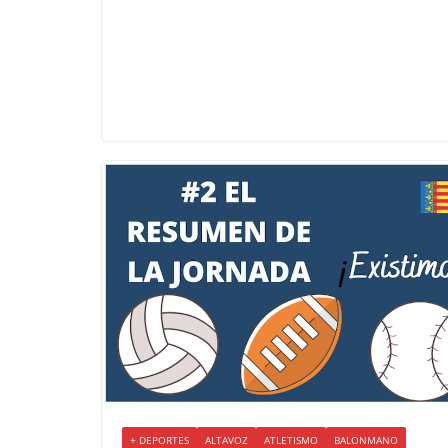
+ DEPORTES
ALTAVOZ
ATLETISMO
BALONMANO