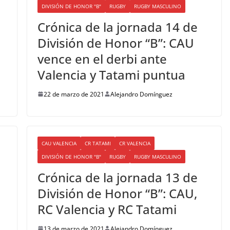
DIVISIÓN DE HONOR "B"
RUGBY
RUGBY MASCULINO
Crónica de la jornada 14 de
División de Honor “B”: CAU
vence en el derbi ante
Valencia y Tatami puntua
22 de marzo de 2021
Alejandro Domínguez
CAU VALENCIA
CR TATAMI
CR VALENCIA
DIVISIÓN DE HONOR "B"
RUGBY
RUGBY MASCULINO
Crónica de la jornada 13 de
División de Honor “B”: CAU,
RC Valencia y RC Tatami
13 de marzo de 2021
Alejandro Domínguez