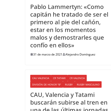
Pablo Lammertyn: «Como
capitán he tratado de ser el
primero al pie del cañón,
estar en los momentos
malos y demostrarles que
confío en ellos»
31 de marzo de 2021
Alejandro Domínguez
CAU VALENCIA
CR TATAMI
CR VALENCIA
DIVISIÓN DE HONOR "B"
RUGBY
RUGBY MASCULINO
CAU, Valencia y Tatami
buscarán subirse al tren en
una de las últimas jornadas