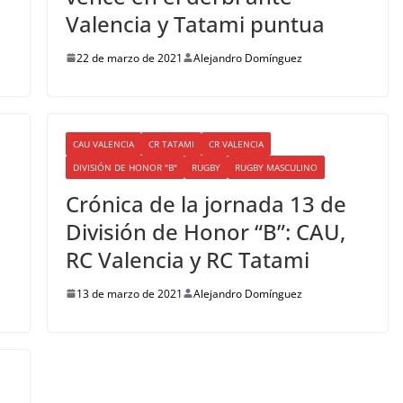
Valencia y Tatami puntua
22 de marzo de 2021
Alejandro Domínguez
CAU VALENCIA
CR TATAMI
CR VALENCIA
DIVISIÓN DE HONOR "B"
RUGBY
RUGBY MASCULINO
Crónica de la jornada 13 de
División de Honor “B”: CAU,
RC Valencia y RC Tatami
13 de marzo de 2021
Alejandro Domínguez