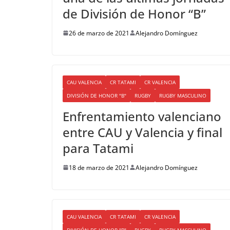
de División de Honor “B”
26 de marzo de 2021
Alejandro Domínguez
CAU VALENCIA
CR TATAMI
CR VALENCIA
DIVISIÓN DE HONOR "B"
RUGBY
RUGBY MASCULINO
Enfrentamiento valenciano
entre CAU y Valencia y final
para Tatami
18 de marzo de 2021
Alejandro Domínguez
CAU VALENCIA
CR TATAMI
CR VALENCIA
DIVISIÓN DE HONOR "B"
RUGBY
RUGBY MASCULINO