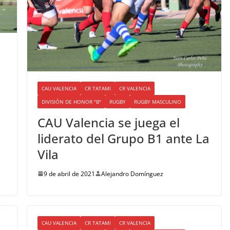
CAU VALENCIA
CR TATAMI
CR VALENCIA
DIVISIÓN DE HONOR "B"
RUGBY
RUGBY MASCULINO
CAU Valencia se juega el
liderato del Grupo B1 ante La
Vila
9 de abril de 2021
Alejandro Domínguez
CAU VALENCIA
CR TATAMI
CR VALENCIA