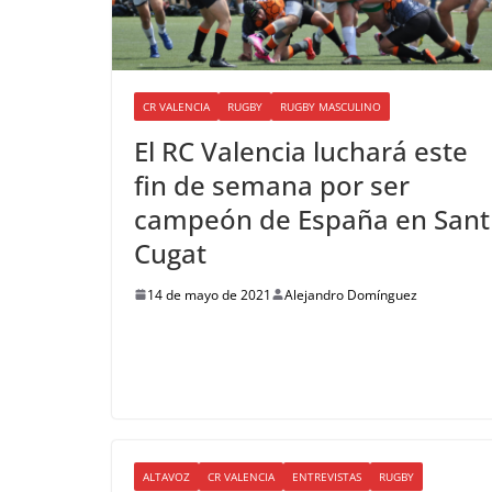
CR VALENCIA
RUGBY
RUGBY MASCULINO
El RC Valencia luchará este
fin de semana por ser
campeón de España en Sant
Cugat
14 de mayo de 2021
Alejandro Domínguez
ALTAVOZ
CR VALENCIA
ENTREVISTAS
RUGBY