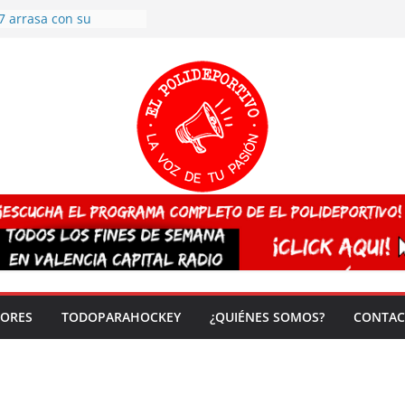
7 arrasa con su
: éxito en la primera
n más de 500
 en casa su pase a
del EuroHockey Sub-21
ategorías
ación, más talento y
así concluyen los
tivos TRICV 2025-2026
valenciano arrasa en el
 de España sub20
 CAMPEONA del mundo
 vez!
DORES
TODOPARAHOCKEY
¿QUIÉNES SOMOS?
CONTAC