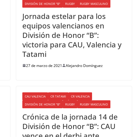
DIVISIÓN DE HONOR "B"
RUGBY
RUGBY MASCULINO
Jornada estelar para los
equipos valencianos en
División de Honor “B”:
victoria para CAU, Valencia y
Tatami
27 de marzo de 2021
Alejandro Domínguez
CAU VALENCIA
CR TATAMI
CR VALENCIA
DIVISIÓN DE HONOR "B"
RUGBY
RUGBY MASCULINO
Crónica de la jornada 14 de
División de Honor “B”: CAU
vence en el derbi ante