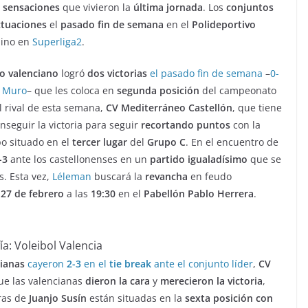
 sensaciones
que vivieron la
última jornada
. Los
conjuntos
ctuaciones
el
pasado fin de semana
en el
Polideportivo
mino en
Superliga2
.
o valenciano
logró
dos victorias
el pasado fin de semana
–
0-
t Muro
– que les coloca en
segunda posición
del campeonato
el rival de esta semana,
CV Mediterráneo Castellón
, que tiene
seguir la victoria para seguir
recortando puntos
con la
po situado en el
tercer lugar
del
Grupo C
. En el encuentro de
-3
ante los castellonenses en un
partido igualadísimo
que se
. Esta vez,
Léleman
buscará la
revancha
en feudo
27 de febrero
a las
19:30
en el
Pabellón Pablo Herrera
.
ía: Voleibol Valencia
cianas
cayeron
2-3
en el
tie break
ante el conjunto líder
,
CV
que las valencianas
dieron la cara
y
merecieron la victoria
,
ras de
Juanjo Susín
están situadas en la
sexta posición con