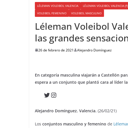
LÉLEMAN VOLEIBOL VALENCIA
LÉLEMAN VOLEIBOL VALENCIA (F)
VOLEIBOL FEMENINO
VOLEIBOL MASCULINO
Léleman Voleibol Val
las grandes sensacio
26 de febrero de 2021
Alejandro Domínguez
En categoría masculina viajarán a Castellón para
espera a un conjunto que plantó cara al líder 
Twitter
Instagram
Alejandro Domínguez. Valencia.
(26/02/21)
Los
conjuntos masculino y femenino
de
Léleman