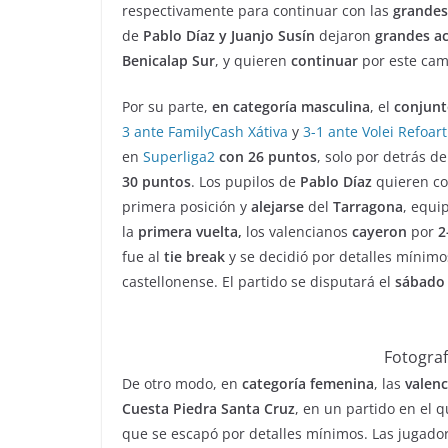
respectivamente para continuar con las
grandes
de
Pablo Díaz y Juanjo Susín
dejaron
grandes a
Benicalap Sur
, y quieren
continuar
por este ca
Por su parte,
en categoría masculina
, el
conjunt
3 ante FamilyCash Xátiva
y
3-1 ante Volei Refoar
en
Superliga2
con 26 puntos
, solo por detrás d
30 puntos
. Los pupilos de
Pablo Díaz
quieren con
primera posición y
alejarse
del
Tarragona
, equi
la
primera vuelta,
los valencianos
cayeron
por
2
fue al
tie break
y se decidió por detalles mínimos
castellonense. El partido se disputará el
sábado 
Fotograf
De otro modo, en
categoría femenina
, las
valen
Cuesta Piedra Santa Cruz
, en un partido en el 
que se escapó por detalles mínimos. Las jugado