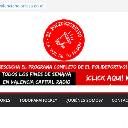
valenciano arrasa en el
 de España sub20
 CAMPEONA del mundo
 vez!
7 arrasa con su
: éxito en la primera
n más de 500
 en casa su pase a
del EuroHockey Sub-21
ategorías
ación, más talento y
así concluyen los
tivos TRICV 2025-2026
DORES
TODOPARAHOCKEY
¿QUIÉNES SOMOS?
CONTAC