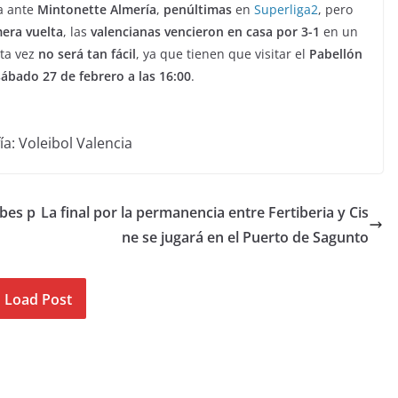
a ante
Mintonette Almería
,
penúltimas
en
Superliga2
, pero
era vuelta
, las
valencianas vencieron en casa por 3-1
en un
sta vez
no será tan fácil
, ya que tienen que visitar el
Pabellón
ábado 27 de febrero a las 16:00
.
ía: Voleibol Valencia
ubes p
La final por la permanencia entre Fertiberia y Cis
ne se jugará en el Puerto de Sagunto
Load Post