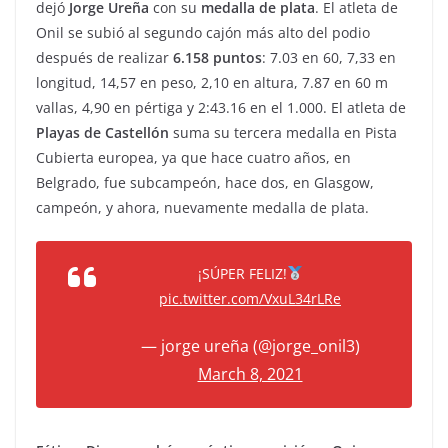
dejó
Jorge Ureña
con su
medalla de plata
. El atleta de
Onil se subió al segundo cajón más alto del podio
después de realizar
6.158 puntos
: 7.03 en 60, 7,33 en
longitud, 14,57 en peso, 2,10 en altura, 7.87 en 60 m
vallas, 4,90 en pértiga y 2:43.16 en el 1.000. El atleta de
Playas de Castellón
suma su tercera medalla en Pista
Cubierta europea, ya que hace cuatro años, en
Belgrado, fue subcampeón, hace dos, en Glasgow,
campeón, y ahora, nuevamente medalla de plata.
¡SÚPER FELIZ!
pic.twitter.com/VxuL34rLRe
— jorge ureña (@jorge_onil3)
March 8, 2021