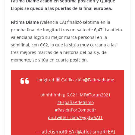
Fátima Diame acabó en séptima posición y Quique
Llopis se quedó a las puertas de la final europea.
Fátima Diame
(Valencia CA) finalizó séptima en la
prueba final de longitud tras un salto de 6,47. La atleta
valenciana logró su mejor marca personal en la
semifinal, con 6’62, lo que la sitúa muy cercana a las
tres mejores marcas de a historia del país y, de
momento, se sitúa en cuarta posición.
Longitud
Calificación
@Fatimadiame
ohhhhhhh ¡¡ 6.62 !! MP
#Torun2021
#EspañaAtletismo
#PasiónPorCompetir
pic.twitter.com/Eyggtw5AfT
— atletismoRFEA (@atletismoRFEA)