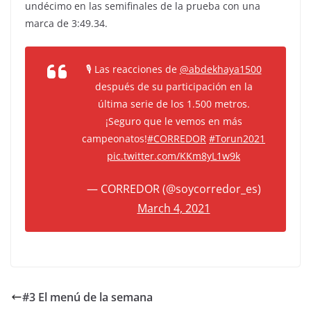
undécimo en las semifinales de la prueba con una
marca de 3:49.34.
🎙 Las reacciones de
@abdekhaya1500
después de su participación en la
última serie de los 1.500 metros.
¡Seguro que le vemos en más
campeonatos!
#CORREDOR
#Torun2021
pic.twitter.com/KKm8yL1w9k
— CORREDOR (@soycorredor_es)
March 4, 2021
#3 El menú de la semana