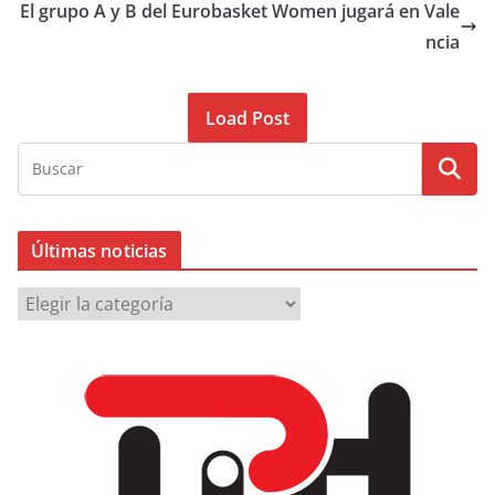
El grupo A y B del Eurobasket Women jugará en Vale
ncia
Load Post
Últimas noticias
Ú
l
t
i
m
a
s
n