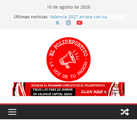
Skip
10 de agosto de 2026
to
Últimas noticias:
Valencia 2027 arrasa con su
content
voluntariado: éxito en la primera
fase y ya son más de 500
España sella en casa su pase a
semifinales del EuroHockey Sub-21
en las dos categorías
Más participación, más talento y
más futuro: así concluyen los
Juegos Deportivos TRICV 2025-2026
El atletismo valenciano arrasa en el
Campeonato de España sub20
¡España es CAMPEONA del mundo
por segunda vez!