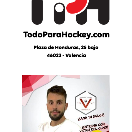
s
n
o
t
i
c
i
a
s