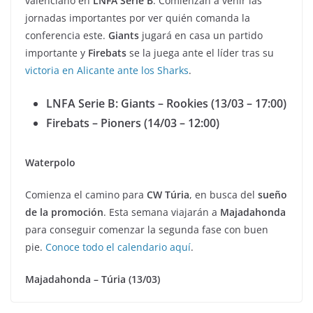
valenciano en
LNFA Serie B
. Comienzan a venir las
jornadas importantes por ver quién comanda la
conferencia este.
Giants
jugará en casa un partido
importante y
Firebats
se la juega ante el líder tras su
victoria en Alicante ante los Sharks
.
LNFA Serie B: Giants – Rookies
(13/03 – 17:00)
Firebats – Pioners
(14/03 – 12:00)
Waterpolo
Comienza el camino para
CW Túria
, en busca del
sueño
de la promoción
. Esta semana viajarán a
Majadahonda
para conseguir comenzar la segunda fase con buen
pie.
Conoce todo el calendario aquí
.
Majadahonda – Túria (13/03)