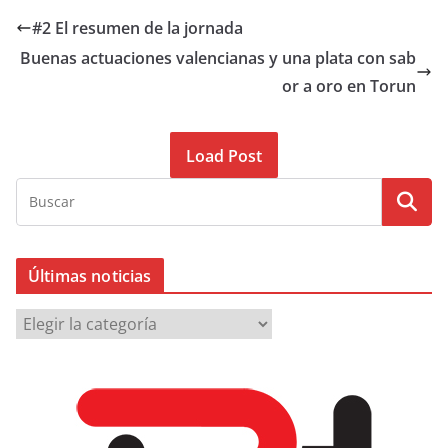
#2 El resumen de la jornada
Buenas actuaciones valencianas y una plata con sab
or a oro en Torun
Load Post
Últimas noticias
Ú
l
t
i
m
a