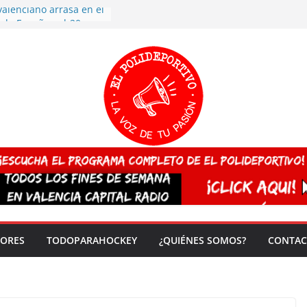
valenciano arrasa en el
 de España sub20
 CAMPEONA del mundo
 vez!
7 arrasa con su
: éxito en la primera
n más de 500
 en casa su pase a
del EuroHockey Sub-21
ategorías
ación, más talento y
así concluyen los
tivos TRICV 2025-2026
DORES
TODOPARAHOCKEY
¿QUIÉNES SOMOS?
CONTAC