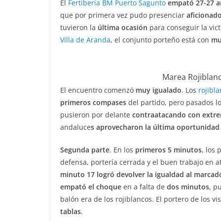
El
Fertiberia BM Puerto Sagunto
empató 27-27 a
que por primera vez pudo presenciar
aficionad
tuvieron la
última ocasión
para conseguir la vict
Villa de Aranda
, el conjunto porteño está con
mu
Marea Rojiblan
El encuentro comenzó
muy igualado
. Los
rojibla
primeros compases
del partido, pero pasados l
pusieron por delante
contraatacando con extre
andaluce
s aprovecharon la última oportunidad
Segunda parte
. En los
primeros 5 minutos
, los
defensa, portería cerrada y el buen trabajo en a
minuto 17 logró devolver la igualdad al marcad
empató el choque
en a falta de
dos minutos
, p
balón era de los rojiblancos. El portero de los v
tablas
.