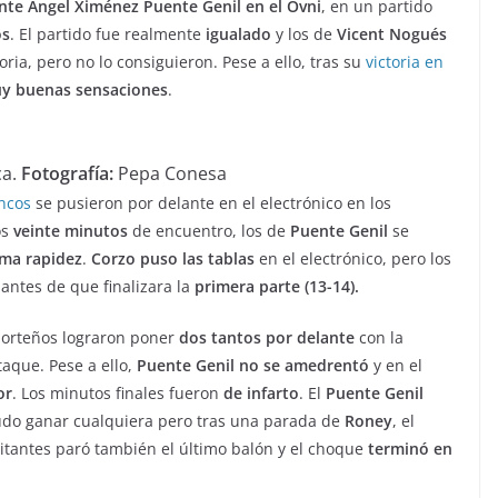
nte Ángel Ximénez Puente Genil en el Ovni
, en un partido
os
. El partido fue realmente
igualado
y los de
Vicent Nogués
oria, pero no lo consiguieron. Pese a ello, tras su
victoria en
y buenas sensaciones
.
ca.
Fotografía:
Pepa Conesa
ncos
se pusieron por delante en el electrónico en los
os
veinte minutos
de encuentro, los de
Puente Genil
se
ma rapidez
.
Corzo puso las tablas
en el electrónico, pero los
antes de que finalizara la
primera parte (13-14).
 porteños lograron poner
dos tantos por delante
con la
taque. Pese a ello,
Puente Genil no se amedrentó
y en el
or
. Los minutos finales fueron
de infarto
. El
Puente Genil
udo ganar cualquiera pero tras una parada de
Roney
, el
isitantes paró también el último balón y el choque
terminó en