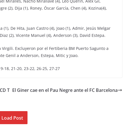
el Miralles, Nacho Mirallave (4), Leo Querín, Alex Gil,
re (2), Dija (1), Roney, Óscar García, Chen (4), Kozina(4),
 (1), De Hita, Juan Castro (4), Joao (1), Admir, Jesús Melgar
el Diaz (2), Vicente Manuel (4), Anderson (3), David Estepa.
Virgili. Excluyeron por el Fertiberia BM Puerto Sagunto a
te Genil a Anderson, Estepa, Mitic y Joao.
 19-18, 21-20, 23-22, 26-25, 27-27
 CD T
El Giner cae en el Pau Negre ante el FC Barcelona
Load Post