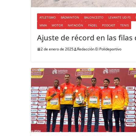
ATLETISMO
BÁDMINTON
BALONCESTO
LEVANTE UD FS
MMA
MOTOR
NATACIÓN
PÁDEL
PODCAST
TENIS
Ajuste de récord en las filas
2 de enero de 2025
Redacción El Polideportivo