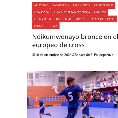
ATLETISMO
BÁDMINTON
BALONCESTO
LEVANTE UD FS
LIGA ASOBAL
LIGA GUERRERAS-IBERDROLA
LIGA MGS
LNFA SERIE B
LNFS
MMA
MOTOR
NATACIÓN
PÁDEL
PODCAST
TENIS
Ndikumwenayo bronce en e
europeo de cross
10 de diciembre de 2024
Redacción El Polideportivo