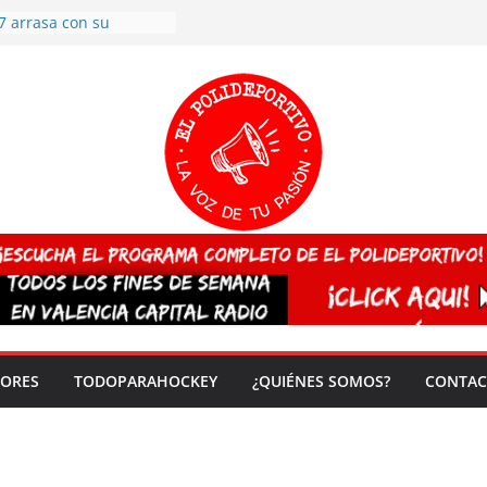
 CAMPEONA del mundo
 vez!
7 arrasa con su
: éxito en la primera
n más de 500
 en casa su pase a
del EuroHockey Sub-21
ategorías
ación, más talento y
así concluyen los
tivos TRICV 2025-2026
valenciano arrasa en el
 de España sub20
DORES
TODOPARAHOCKEY
¿QUIÉNES SOMOS?
CONTAC