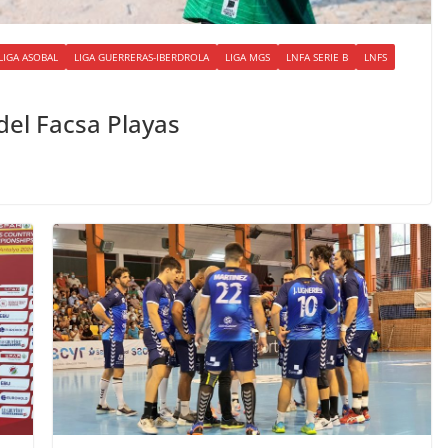
LIGA ASOBAL
LIGA GUERRERAS-IBERDROLA
LIGA MGS
LNFA SERIE B
LNFS
 del Facsa Playas