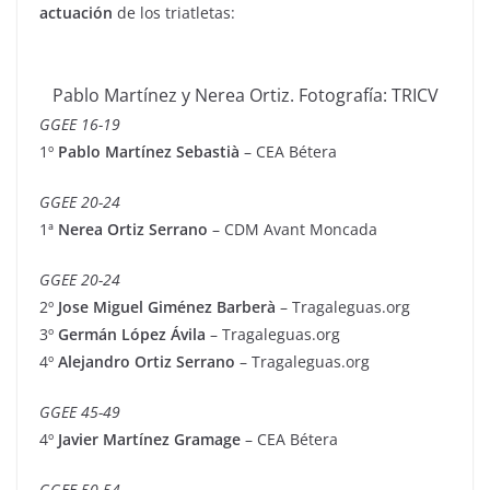
actuación
de los triatletas:
Pablo Martínez y Nerea Ortiz. Fotografía: TRICV
GGEE 16-19
1º
Pablo Martínez Sebastià
– CEA Bétera
GGEE 20-24
1ª
Nerea Ortiz Serrano
– CDM Avant Moncada
GGEE 20-24
2º
Jose Miguel Giménez Barberà
– Tragaleguas.org
3º
Germán López Ávila
– Tragaleguas.org
4º
Alejandro Ortiz Serrano
– Tragaleguas.org
GGEE 45-49
4º
Javier Martínez Gramage
– CEA Bétera
GGEE 50-54