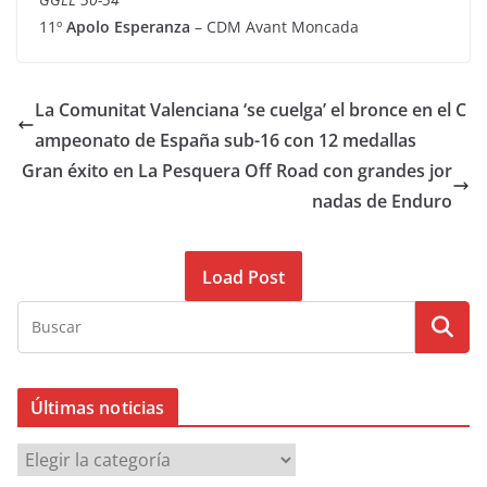
11º
Apolo Esperanza
– CDM Avant Moncada
La Comunitat Valenciana ‘se cuelga’ el bronce en el C
ampeonato de España sub-16 con 12 medallas
Gran éxito en La Pesquera Off Road con grandes jor
nadas de Enduro
Load Post
Últimas noticias
Ú
l