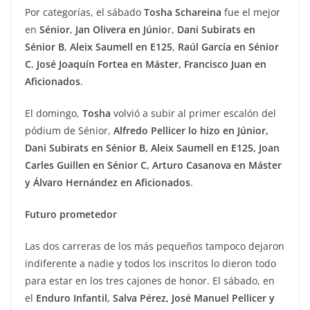
Por categorías, el sábado
Tosha Schareina
fue el mejor
en
Sénior
,
Jan Olivera en Júnio
r,
Dani Subirats en
Sénior B
,
Aleix Saumell en E125
,
Raúl García en Sénior
C
,
José Joaquín Fortea en Máster, Francisco Juan en
Aficionados
.
El domingo,
Tosha
volvió a subir al primer escalón del
pódium de Sénior,
Alfredo Pellicer
lo hizo en Júnior,
Dani Subirats en Sénior B, Aleix Saumell en E125, Joan
Carles Guillen en Sénior C, Arturo Casanova en Máster
y Álvaro Hernández en Aficionados
.
Futuro prometedor
Las dos carreras de los más pequeños tampoco dejaron
indiferente a nadie y todos los inscritos lo dieron todo
para estar en los tres cajones de honor. El sábado, en
el
Enduro Infantil, Salva Pérez, José Manuel Pellicer y