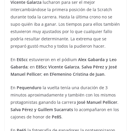
Vicente Galarza
lucharon para ser el mejor
intercambiándose la primera posición de la Scratch
durante toda la carrera. Hasta la última crono no se
supo quién iba a ganar. Los tiempos para ellos también
estuvieron muy ajustados por lo que cualquier fallo
podría resultar determinante. La extrema que se
preparó gustó mucho y todos la pudieron hacer.
En
E65cc
estuvieron en el pódium
Alex Gabarda y Leo
Gabarda
; en
E85cc Vicente Galarza
,
Salva Pérez y José
Manuel Pellicer
;
en EFemenino Cristina de Juan
.
En
Pequenduro
la vuelta tenía una duración de 3
minutos aproximadamente y también con los mismos
protagonistas ganando la carrera
José Manuel Pellicer
.
Salva Pérez y Guillem Sucarrats
lo acompañaron en los
cajones de honor de
Pe85
.
En
Pe65
la fotografía de ganadores la protagonizaron