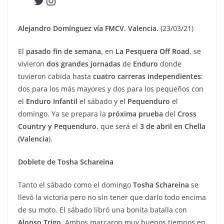
Twitter
Instagram
Alejandro Domínguez vía FMCV. Valencia.
(23/03/21)
El
pasado fin de semana
, en
La Pesquera Off Road
, se
vivieron
dos grandes jornadas
de
Enduro
donde
tuvieron cabida hasta
cuatro carreras independientes
:
dos para los más mayores y dos para los pequeños con
el
Enduro Infantil
el sábado y el
Pequenduro
el
domingo. Ya se prepara la
próxima prueba
del
Cross
Country y Pequenduro
, que será el
3 de abril en Chella
(Valencia
).
Doblete de Tosha Schareina
Tanto el sábado como el domingo
Tosha Schareina
se
llevó la victoria pero no sin tener que darlo todo encima
de su moto. El sábado libró una bonita batalla con
Alonso Trigo
. Ambos marcaron muy buenos tiempos en