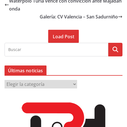
Waterpolo Túria vence con convicción ante Majadah
onda
Galería: CV Valencia – San Sadurniño
Load Post
Últimas noticias
Ú
l
t
i
m
a
s