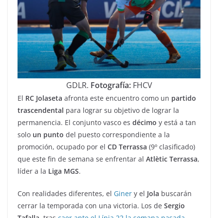
GDLR.
Fotografía:
FHCV
El
RC Jolaseta
afronta este encuentro como un
partido
trascendental
para lograr su objetivo de lograr la
permanencia. El conjunto vasco es
décimo
y está a tan
solo
un punto
del puesto correspondiente a la
promoción, ocupado por el
CD Terrassa
(9º clasificado)
que este fin de semana se enfrentar al
Atlètic Terrassa
,
líder a la
Liga MGS
.
Con realidades diferentes, el
Giner
y el
Jola
buscarán
cerrar la temporada con una victoria. Los de
Sergio
Tafalla
, tras
caer ante el Línia 22 la semana pasada
,