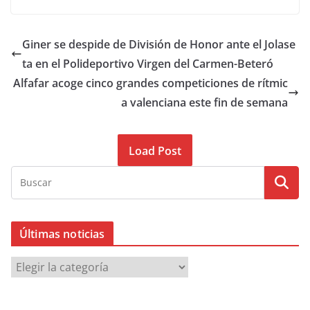
Giner se despide de División de Honor ante el Jolase
ta en el Polideportivo Virgen del Carmen-Beteró
Alfafar acoge cinco grandes competiciones de rítmic
a valenciana este fin de semana
Load Post
Últimas noticias
Ú
l
t