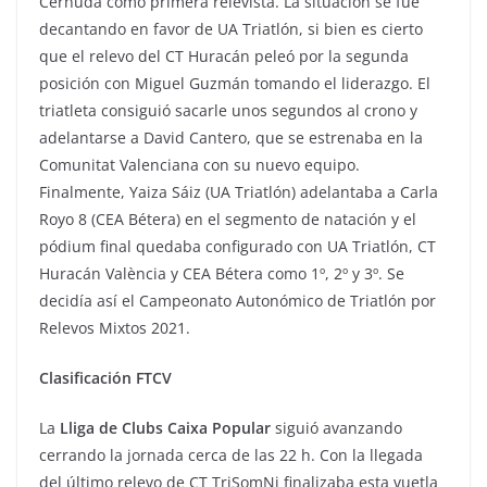
Cernuda como primera relevista. La situación se fue
decantando en favor de UA Triatlón, si bien es cierto
que el relevo del CT Huracán peleó por la segunda
posición con Miguel Guzmán tomando el liderazgo. El
triatleta consiguió sacarle unos segundos al crono y
adelantarse a David Cantero, que se estrenaba en la
Comunitat Valenciana con su nuevo equipo.
Finalmente, Yaiza Sáiz (UA Triatlón) adelantaba a Carla
Royo 8 (CEA Bétera) en el segmento de natación y el
pódium final quedaba configurado con UA Triatlón, CT
Huracán València y CEA Bétera como 1º, 2º y 3º. Se
decidía así el Campeonato Autonómico de Triatlón por
Relevos Mixtos 2021.
Clasificación FTCV
La
Lliga de Clubs Caixa Popular
siguió avanzando
cerrando la jornada cerca de las 22 h. Con la llegada
del último relevo de CT TriSomNi finalizaba esta vuetla