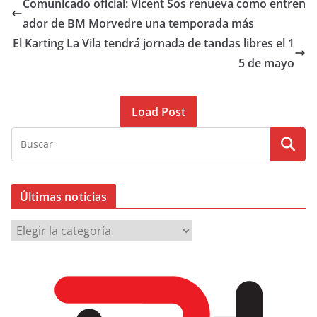
Comunicado oficial: Vicent Sos renueva como entren
ador de BM Morvedre una temporada más
El Karting La Vila tendrá jornada de tandas libres el 1
5 de mayo
Load Post
Últimas noticias
Ú
l
t
i
m
a