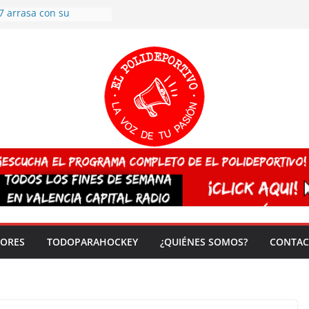
7 arrasa con su
: éxito en la primera
n más de 500
 en casa su pase a
del EuroHockey Sub-21
ategorías
ación, más talento y
así concluyen los
tivos TRICV 2025-2026
valenciano arrasa en el
 de España sub20
 CAMPEONA del mundo
 vez!
DORES
TODOPARAHOCKEY
¿QUIÉNES SOMOS?
CONTAC