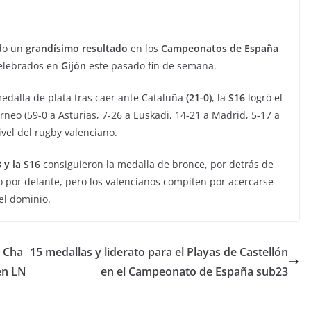
do un
grandísimo resultado
en los
Campeonatos de España
celebrados en
Gijón
este pasado fin de semana.
medalla de plata tras caer ante Cataluña
(21-0)
, la
S16
logró el
rneo (59-0 a Asturias, 7-26 a Euskadi, 14-21 a Madrid, 5-17 a
vel del rugby valenciano.
 y la S16
consiguieron la medalla de bronce, por detrás de
 por delante, pero los valencianos compiten por acercarse
el dominio.
n Cha
15 medallas y liderato para el Playas de Castellón
 en LN
en el Campeonato de España sub23