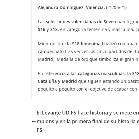
Alejandro Domínguez. Valencia.
(21/06/21)
Las
selecciones valencianas de Seven
han logra
S16 y S18
, en categoría femenina y masculina, 
Mientras que la
S18 femenina
finalizó con una 
campeonato tras vencer los cinco partidos del to
Madrid). Medalla de oro que simboliza el gran ni
En referencia a las
categorías masculina
s, la
S18
Cataluña y Madrid
que siguen estando un pasito
poquito a poquito con el objetivo de acabar con 
El Levante UD FS hace historia y se mete e
mpions y en la primera final de su historia
FS