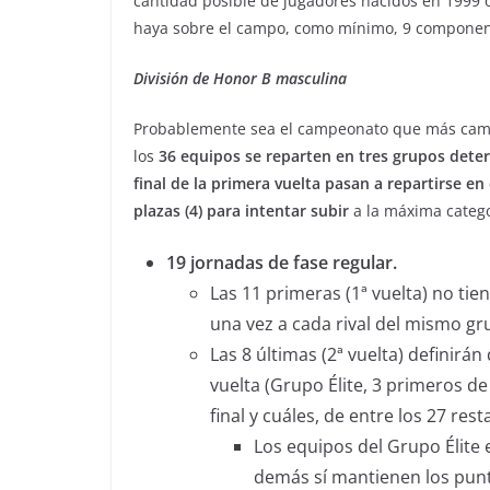
cantidad posible de jugadores nacidos en 1999 
haya sobre el campo, como mínimo, 9 componen
División de Honor B masculina
Probablemente sea el campeonato que más cambi
los
36 equipos se reparten en tres grupos deter
final de la primera vuelta pasan a repartirse e
plazas (4) para intentar subir
a la máxima catego
19 jornadas de fase regular.
Las 11 primeras (1ª vuelta) no ti
una vez a cada rival del mismo gr
Las 8 últimas (2ª vuelta) definirá
vuelta (Grupo Élite, 3 primeros de
final y cuáles, de entre los 27 re
Los equipos del Grupo Élite 
demás sí mantienen los punt