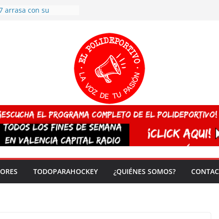
7 arrasa con su
: éxito en la primera
n más de 500
 en casa su pase a
del EuroHockey Sub-21
ategorías
ación, más talento y
así concluyen los
tivos TRICV 2025-2026
valenciano arrasa en el
 de España sub20
 CAMPEONA del mundo
 vez!
DORES
TODOPARAHOCKEY
¿QUIÉNES SOMOS?
CONTAC