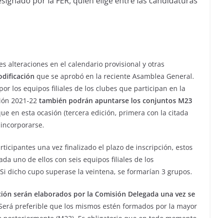
signado por la FER, quien elige entre las candidaturas
s alteraciones en el calendario provisional y otras
dificación
que se aprobó en la reciente Asamblea General.
 los equipos filiales de los clubes que participan en la
ción 2021-22
también podrán apuntarse los conjuntos M23
que en esta ocasión (tercera edición, primera con la citada
 incorporarse.
icipantes una vez finalizado el plazo de inscripción, estos
da uno de ellos con seis equipos filiales de los
 Si dicho cupo superase la veintena, se formarían 3 grupos.
ión serán elaborados por la Comisión Delegada una vez se
 Será preferible que los mismos estén formados por la mayor