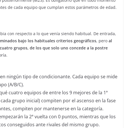
o posteriormente (M23). Es obligatorio que en todo momento
tes de cada equipo que cumplan estos parámetros de edad.
a con respecto a lo que venía siendo habitual. De entrada,
minados bajo los habituales criterios geográficos
, pero
al
n cuatro grupos, de los que solo uno concede a la postre
ría.
enen ningún tipo de condicionante. Cada equipo se mide
upo (A/B/C).
n qué cuatro equipos de entre los 9 mejores de la 1ª
 cada grupo inicial) compiten por el ascenso en la fase
stantes, compiten por mantenerse en la categoría.
empezarán la 2ª vuelta con 0 puntos, mientras que los
os conseguidos ante rivales del mismo grupo.