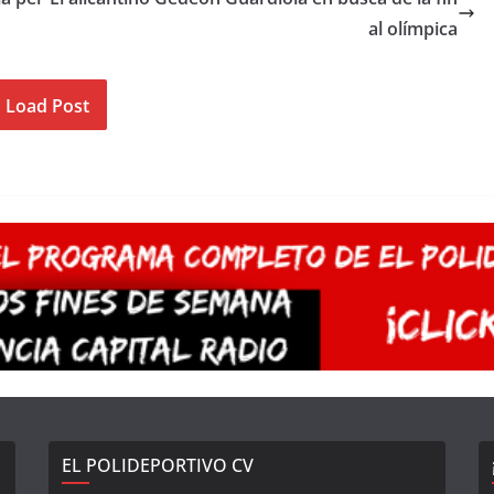
al olímpica
Load Post
EL POLIDEPORTIVO CV