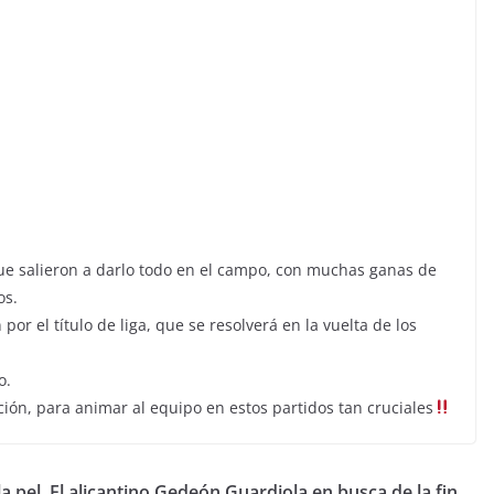
ue salieron a darlo todo en el campo, con muchas ganas de
os.
or el título de liga, que se resolverá en la vuelta de los
o.
ión, para animar al equipo en estos partidos tan cruciales
la pel
El alicantino Gedeón Guardiola en busca de la fin