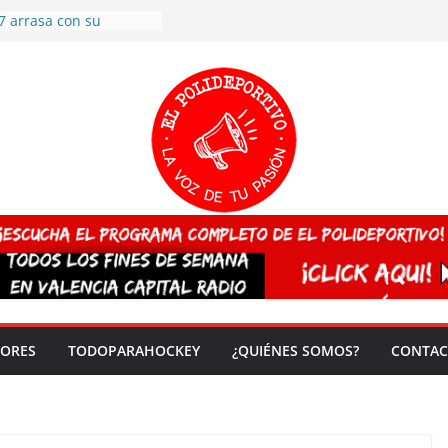
7 arrasa con su
: éxito en la primera
n más de 500
 en casa su pase a
del EuroHockey Sub-21
ategorías
ación, más talento y
así concluyen los
tivos TRICV 2025-2026
valenciano arrasa en el
 de España sub20
 CAMPEONA del mundo
 vez!
DORES
TODOPARAHOCKEY
¿QUIÉNES SOMOS?
CONTAC