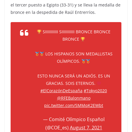
el tercer puesto a Egipto (33-31) y se lleva la medalla de
bronce en la despedida de Raúl Entrerríos.
SIIIIIIIIIII SIIIIIIIIIII BRONCE BRONCE
BRONCE
LOS HISPANOS SON MEDALLISTAS
OLÍMPICOS.
ESTO NUNCA SERÁ UN ADIÓS. ES UN
GRACIAS. SOIS ETERNOS.
#ElCorazónDeEspaña
#Tokyo2020
@RFEBalonmano
pic.twitter.com/SMMqK2EWbt
— Comité Olímpico Español
(@COE_es)
August 7, 2021