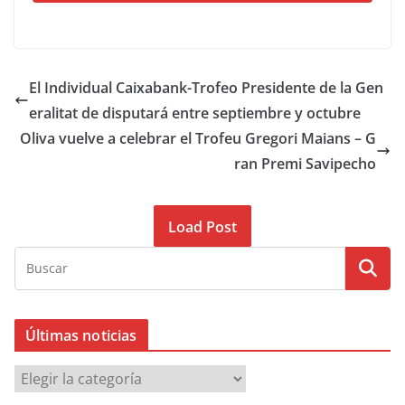
El Individual Caixabank-Trofeo Presidente de la Gen
eralitat de disputará entre septiembre y octubre
Oliva vuelve a celebrar el Trofeu Gregori Maians – G
ran Premi Savipecho
Load Post
Últimas noticias
Ú
l