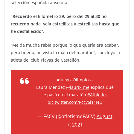
selección española absoluta.
“Recuerdo el kilómetro 29, pero del 29 al 30 no
recuerdo nada, veía estrellitas y estrellitas hasta que
he desfallecido
“.
“Me da mucha rabia porque lo que quería era acabar,
pero bueno, he visto lo malo del maratón”, concluyó la
atleta del club Playas de Castellón.
#JuegosOlimpicos
Laura Méndez
@laurix_me
explica qué
le pasó en el maratón.
#Athletics
pic.twitter.com/Pccy6l11NU
— FACV (@atletismeFACV)
August
7, 2021