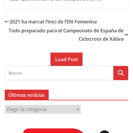
2021 ha marcat l’inici de l’Elit Femenina
Todo preparado para el Campeonato de España de
Ciclocross de Xátiva
Load Post
Últimas noticias
Ú
l
t
i