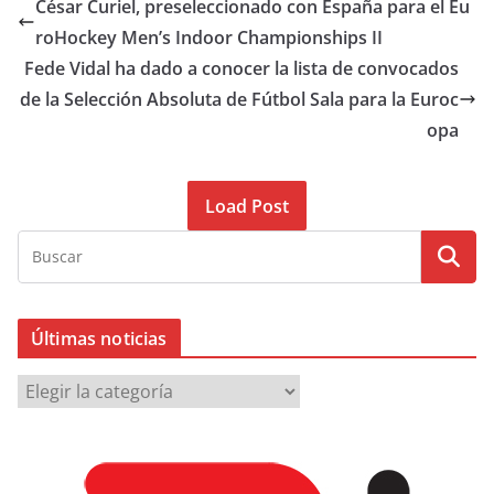
César Curiel, preseleccionado con España para el Eu
roHockey Men’s Indoor Championships II
Fede Vidal ha dado a conocer la lista de convocados
de la Selección Absoluta de Fútbol Sala para la Euroc
opa
Load Post
Últimas noticias
Ú
l
t
i