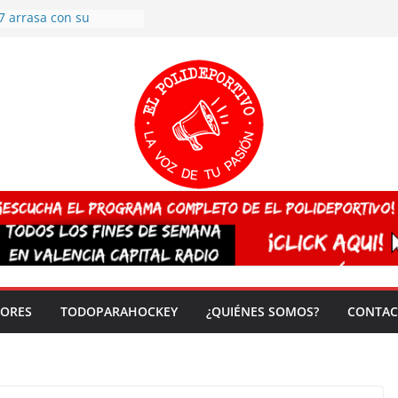
7 arrasa con su
: éxito en la primera
n más de 500
 en casa su pase a
del EuroHockey Sub-21
ategorías
ación, más talento y
así concluyen los
tivos TRICV 2025-2026
valenciano arrasa en el
 de España sub20
 CAMPEONA del mundo
 vez!
DORES
TODOPARAHOCKEY
¿QUIÉNES SOMOS?
CONTAC