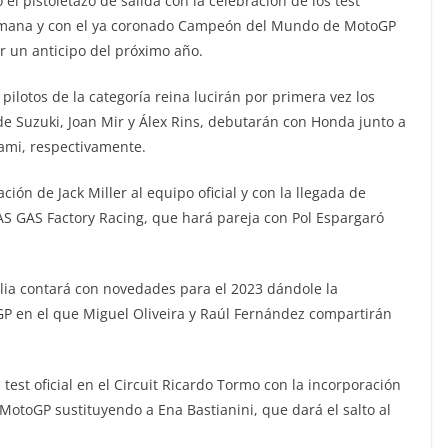
l pistoletazo de salida con la celebración de los test
de semana y con el ya coronado Campeón del Mundo de MotoGP
ver un anticipo del próximo año.
pilotos de la categoría reina lucirán por primera vez los
de Suzuki, Joan Mir y Álex Rins, debutarán con Honda junto a
mi, respectivamente.
n de Jack Miller al equipo oficial y con la llegada de
AS GAS Factory Racing, que hará pareja con Pol Espargaró
ia contará con novedades para el 2023 dándole la
GP en el que Miguel Oliveira y Raúl Fernández compartirán
est oficial en el Circuit Ricardo Tormo con la incorporación
 MotoGP sustituyendo a Ena Bastianini, que dará el salto al