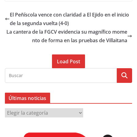
El Peñíscola vence con claridad a El Ejido en el inicio
de la segunda vuelta (4-0)
La cantera de la FGCV evidencia su magnífico mome
nto de forma en las pruebas de Villaitana
Load Post
Últimas noticias
Ú
l
t
i