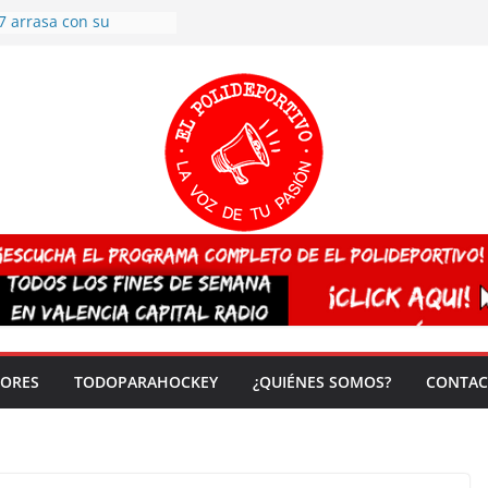
7 arrasa con su
: éxito en la primera
n más de 500
 en casa su pase a
del EuroHockey Sub-21
ategorías
ación, más talento y
así concluyen los
tivos TRICV 2025-2026
valenciano arrasa en el
 de España sub20
 CAMPEONA del mundo
 vez!
DORES
TODOPARAHOCKEY
¿QUIÉNES SOMOS?
CONTAC