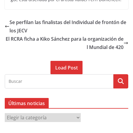
Se perfilan las finalistas del Individual de frontón de
los JECV
El RCRA ficha a Kiko Sánchez para la organización de
l Mundial de 420
Load Post
Últimas noticias
Ú
l
t