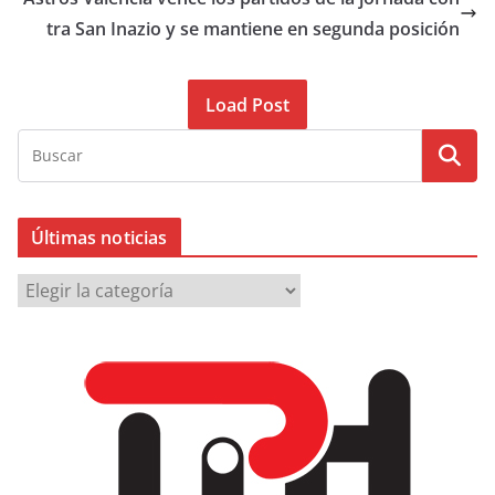
tra San Inazio y se mantiene en segunda posición
Load Post
Últimas noticias
Ú
l
t
i
m
a
s
n