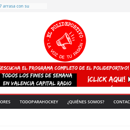
7 arrasa con su
: éxito en la primera
n más de 500
 en casa su pase a
del EuroHockey Sub-21
ategorías
ación, más talento y
así concluyen los
tivos TRICV 2025-2026
valenciano arrasa en el
 de España sub20
 CAMPEONA del mundo
 vez!
DORES
TODOPARAHOCKEY
¿QUIÉNES SOMOS?
CONTAC