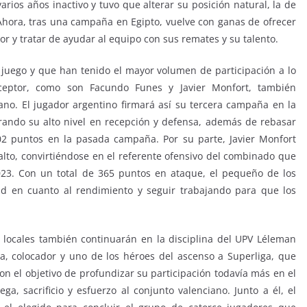
ios años inactivo y tuvo que alterar su posición natural, la de
 Ahora, tras una campaña en Egipto, vuelve con ganas de ofrecer
dor y tratar de ayudar al equipo con sus remates y su talento.
l juego y que han tenido el mayor volumen de participación a lo
ceptor, como son Facundo Funes y Javier Monfort, también
iano. El jugador argentino firmará así su tercera campaña en la
orando su alto nivel en recepción y defensa, además de rebasar
02 puntos en la pasada campaña. Por su parte, Javier Monfort
o alto, convirtiéndose en el referente ofensivo del combinado que
23. Con un total de 365 puntos en ataque, el pequeño de los
ad en cuanto al rendimiento y seguir trabajando para que los
os locales también continuarán en la disciplina del UPV Léleman
a, colocador y uno de los héroes del ascenso a Superliga, que
on el objetivo de profundizar su participación todavía más en el
ga, sacrificio y esfuerzo al conjunto valenciano. Junto a él, el