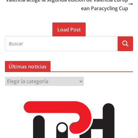
ean Paracycling Cup
Load Post
Últimas noticias
Ú
l
t
i
m
a
s
n