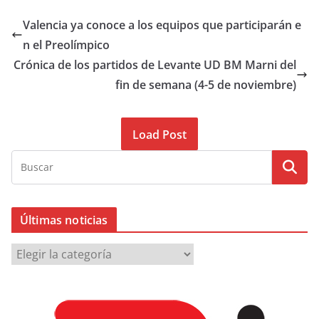
Valencia ya conoce a los equipos que participarán e
n el Preolímpico
Crónica de los partidos de Levante UD BM Marni del
fin de semana (4-5 de noviembre)
Load Post
Últimas noticias
Ú
l
t
i