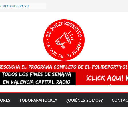
7 arrasa con su
: éxito en la primera
n más de 500
 en casa su pase a
del EuroHockey Sub-21
ategorías
ación, más talento y
así concluyen los
tivos TRICV 2025-2026
valenciano arrasa en el
 de España sub20
 CAMPEONA del mundo
 vez!
DORES
TODOPARAHOCKEY
¿QUIÉNES SOMOS?
CONTAC