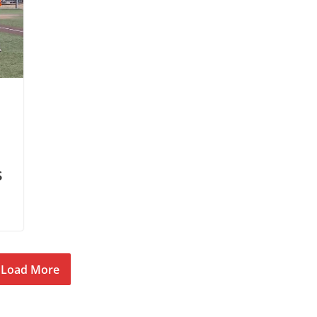
s
Load More