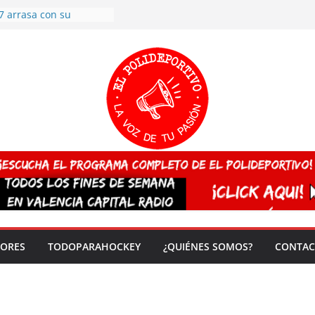
7 arrasa con su
: éxito en la primera
n más de 500
 en casa su pase a
del EuroHockey Sub-21
ategorías
ación, más talento y
así concluyen los
tivos TRICV 2025-2026
valenciano arrasa en el
 de España sub20
 CAMPEONA del mundo
 vez!
DORES
TODOPARAHOCKEY
¿QUIÉNES SOMOS?
CONTAC