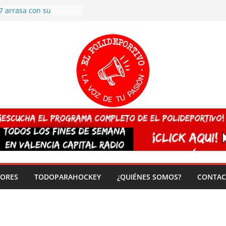
7 arrasa con su
: éxito en la primera
n más de 500
 en casa su pase a
del EuroHockey Sub-21
ategorías
ación, más talento y
así concluyen los
tivos TRICV 2025-2026
valenciano arrasa en el
 de España sub20
 CAMPEONA del mundo
 vez!
DORES
TODOPARAHOCKEY
¿QUIÉNES SOMOS?
CONTAC