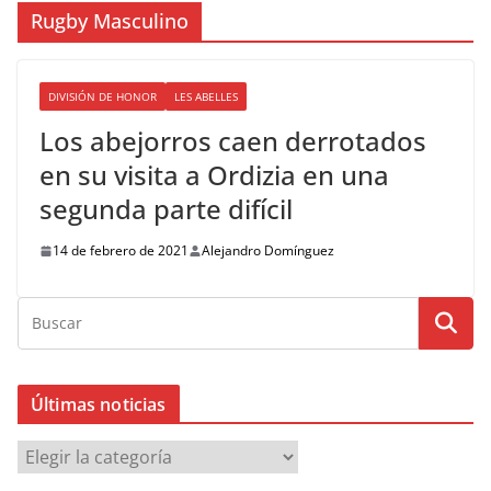
Rugby Masculino
DIVISIÓN DE HONOR
LES ABELLES
Los abejorros caen derrotados
en su visita a Ordizia en una
segunda parte difícil
14 de febrero de 2021
Alejandro Domínguez
Últimas noticias
Ú
l