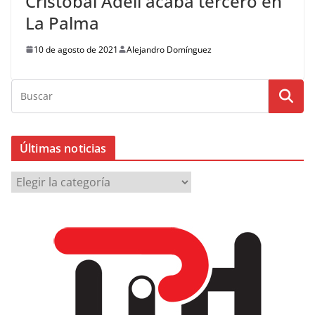
Cristóbal Adell acaba tercero en
La Palma
10 de agosto de 2021
Alejandro Domínguez
Últimas noticias
Ú
l
t
i
m
a
s
n