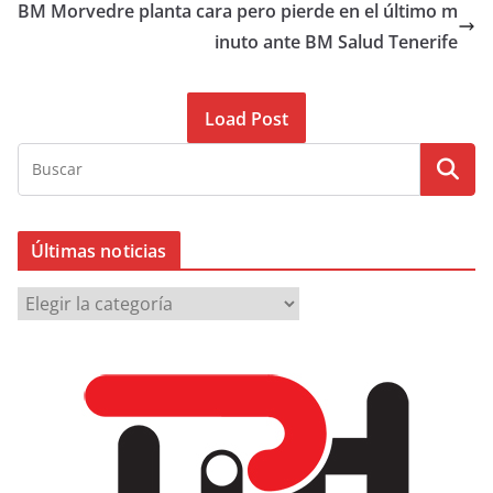
BM Morvedre planta cara pero pierde en el último m
inuto ante BM Salud Tenerife
Load Post
Últimas noticias
Ú
l
t
i
m
a
s
n