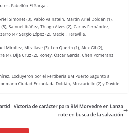
res. Pabellón El Sargal.
riel Simonet (3), Pablo Vainstein, Martín Ariel Doldán (1),
o (5), Samuel Ibáñez, Thiago Alves (2), Carlos Fernández,
arro (4); Sergio López (2), Maciel, Taravilla.
l Mirallez, Mirallave (3), Leo Querín (1), Alex Gil (2),
re (4), Dija Cruz (2), Roney, Óscar García, Chen Pomeranz
rez. Excluyeron por el Fertiberia BM Puerto Sagunto a
alonmano Ciudad Encantada Doldán, Moscariello (2) y Davide.
artid
Victoria de carácter para BM Morvedre en Lanza
rote en busca de la salvación