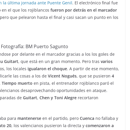
 la última jornada ante Puente Genil
. El electrónico final fue
en el que los rojiblancos
fueron por detrás en el marcador
pero que pelearon hasta el final y casi sacan un punto en los
. Fotografía: BM Puerto Sagunto
ose por delante en el marcador gracias a los los goles de
u Guitart
, que está en un gran momento. Pero tras
varios
os, los locales
igualaron el choque
. A partir de ese momento,
carle las cosas a los de
Vicent Nogués
, que se pusieron
4
.
Tiempo muerto
en pista, el entrenador rojiblanco paró el
valencianos desaprovechando oportunidades en ataque.
s paradas de
Guitart
,
Chen y Toni Alegre
recortaron
aba para
mantenerse
en el partido, pero
Cuenca
no fallaba y
uto 20
, los valencianos pusieron la directa y
comenzaron a