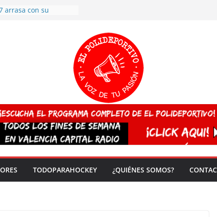
7 arrasa con su
: éxito en la primera
n más de 500
 en casa su pase a
del EuroHockey Sub-21
ategorías
ación, más talento y
así concluyen los
tivos TRICV 2025-2026
valenciano arrasa en el
 de España sub20
 CAMPEONA del mundo
 vez!
DORES
TODOPARAHOCKEY
¿QUIÉNES SOMOS?
CONTAC