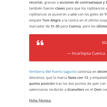
recortar
, gracias a
acciones de contraataque y 
también fueron
claves
para que los rojiblancos v
rojiblancos se pusieron a
uno
con los goles de
T
empate
Toni Alegre
a la contra en el último susp
marcador de
31-30
para
Cuenca
, pero los
último
pic
— Incarlopsa Cuenca
Fertiberia BM Puerto Sagunto
continúa en
decim
descenso, que lo marca
Nava con 13
, y empata
quinta posición
tras los dos puntos de ayer con
valencianos recibirán a
Granollers
en el
Ovni
con
Ficha Técnica