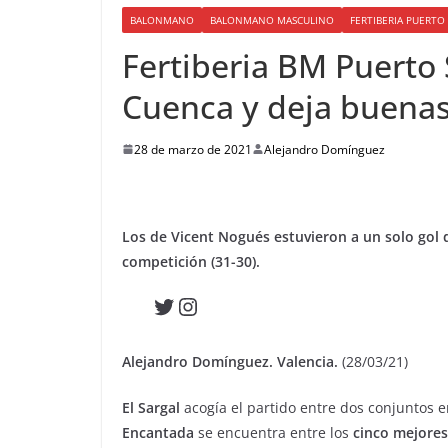
BALONMANO
BALONMANO MASCULINO
FERTIBERIA PUERT
Fertiberia BM Puerto
Cuenca y deja buenas
28 de marzo de 2021
Alejandro Domínguez
Los de Vicent Nogués estuvieron a un solo gol 
competición (31-30).
Twitter
Instagram
Alejandro Domínguez. Valencia.
(28/03/21)
El Sargal
acogía el partido entre dos conjuntos 
Encantada
se encuentra entre los
cinco mejores