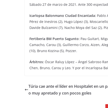
Sábado 27 de marzo de 2021. Ante 300 espectado
Icarlopsa Balonmano Ciudad Encantada:
Pablo A
Pérez de Inestros (2), Hugo López (3), Moscariell
Davide Bulzamini (7), Nacho Moya del Saz (2), Pizz
Fertiberia BM Puerto Sagunto:
Pau Guitart, Migue
Camacho, Carou (3), Guillermo Corzo, Aizen, Aleg
(10), Bruno Kozina (5), Pozzer.
Árbitros:
Óscar Raluy López – Ángel Sabroso Ramí
Chen, Bruno, Carou y Leo. Y por el Incarlopsa B
Túria cae ante el líder en Hospitalet en un p
o muy apretado y con pocos goles