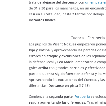
trata de
alejarse del descens
o, con
un empate en
de
31 a 30
para los manchegos, en un encuentro 
casi en su totalidad
, hasta
7 tantos
por debajo, 
instantes finales
.
Cuenca – Fertiberia
Los pupilos de
Vicent Nogués
empezaron poniénd
Dija y Kozina
, y aprovechando las paradas de
Pa
errores en ataque
y
exclusiones
de los rojiblanc
la defensa local y
Leo Maciel
empezaron a compli
goles arriba
con grandes
parciales y efectividad
partido.
Cuenca
siguió
fuerte en defensa
y los 
Aprovechando las
exclusiones
del Cuenca, y la
diferencias.
Descanso en pista (17-13)
.
Comienza la
segunda parte
,
Fertiberia
se esforz
seguía aumentando las diferencias
. Tras el
min