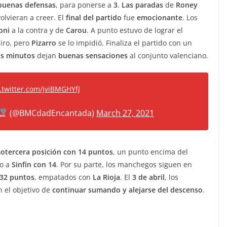
buenas defensas
, para ponerse a
3
.
Las paradas
de
Roney
olvieran a creer. El
final del partido
fue
emocionante
. Los
oni
a la contra y de
Carou
. A punto estuvo de lograr el
iro, pero
Pizarro
se lo impidió. Finaliza el partido con un
s minutos
dejan
buenas sensaciones
al conjunto valenciano.
.twitter.com/jviBMGHYfJ
(@BMCdadEncantada)
March 27, 2021
otercera posición con 14 puntos
, un punto encima del
do a
Sinfín con 14
. Por su parte, los manchegos siguen en
32 puntos
, empatados con
La Rioja
. El
3 de abril
, los
 el objetivo de
continuar sumando y alejarse del descenso
.