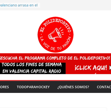
valenciano arrasa en el
 de España sub20
 CAMPEONA del mundo
 vez!
7 arrasa con su
: éxito en la primera
n más de 500
 en casa su pase a
del EuroHockey Sub-21
ategorías
ación, más talento y
así concluyen los
tivos TRICV 2025-2026
DORES
TODOPARAHOCKEY
¿QUIÉNES SOMOS?
CONTAC