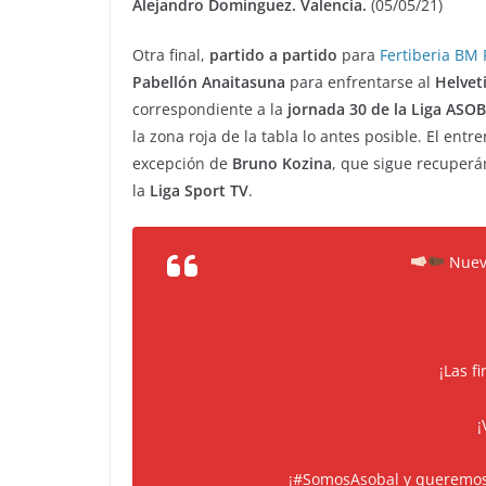
Alejandro Domínguez. Valencia.
(05/05/21)
Otra final,
partido a partido
para
Fertiberia BM 
Pabellón Anaitasuna
para enfrentarse al
Helvet
correspondiente a la
jornada 30 de la Liga ASO
la zona roja de la tabla lo antes posible. El ent
excepción de
Bruno Kozina
, que sigue recuperá
la
Liga Sport TV
.
Nueva
¡Las f
¡
#SomosAsobal
y queremo