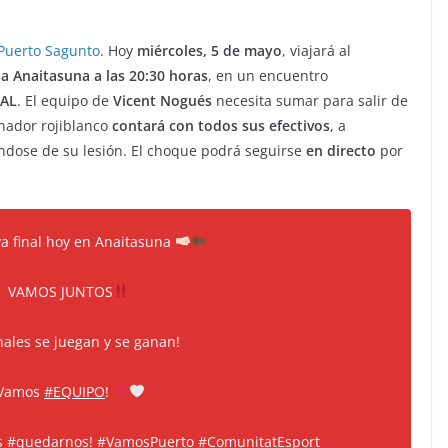
Puerto Sagunto
. Hoy
miércoles, 5 de mayo
, viajará al
ia Anaitasuna a las 20:30 horas
, en un encuentro
BAL
. El equipo de
Vicent Nogués
necesita sumar para salir de
renador rojiblanco
contará con todos sus efectivos
, a
ndose de su lesión. El choque podrá seguirse
en directo
por
 final hoy en Anaitasuna
VAMOS JUNTOS
inales se juegan y se ganan!
¡Vamos
#EQUIPO
!
s
#quedarnos
!
#VamosPuerto
#ComunitatEsport