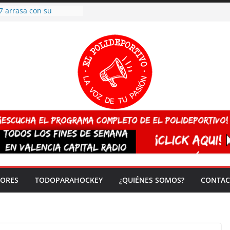
7 arrasa con su
: éxito en la primera
n más de 500
 en casa su pase a
del EuroHockey Sub-21
ategorías
ación, más talento y
así concluyen los
tivos TRICV 2025-2026
valenciano arrasa en el
 de España sub20
 CAMPEONA del mundo
 vez!
DORES
TODOPARAHOCKEY
¿QUIÉNES SOMOS?
CONTAC