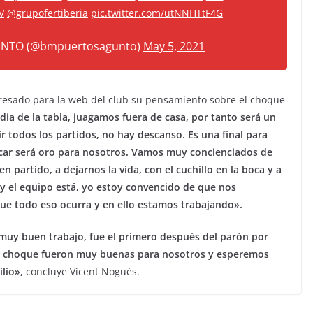
V
@grupofertiberia
pic.twitter.com/utNNHTtF4G
NTO (@bmpuertosagunto)
May 5, 2021
presado para la web del club su pensamiento sobre el choque
dia de la tabla, juagamos fuera de casa, por tanto será un
 todos los partidos, no hay descanso. Es una final para
car será oro para nosotros. Vamos muy concienciados de
 partido, a dejarnos la vida, con el cuchillo en la boca y a
 y el equipo está, yo estoy convencido de que nos
que todo eso ocurra y en ello estamos trabajando».
 muy buen trabajo, fue el primero después del parón por
se choque fueron muy buenas para nosotros y esperemos
lio»,
concluye Vicent Nogués.