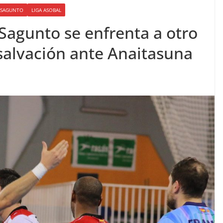
O SAGUNTO
LIGA ASOBAL
Sagunto se enfrenta a otro
 salvación ante Anaitasuna