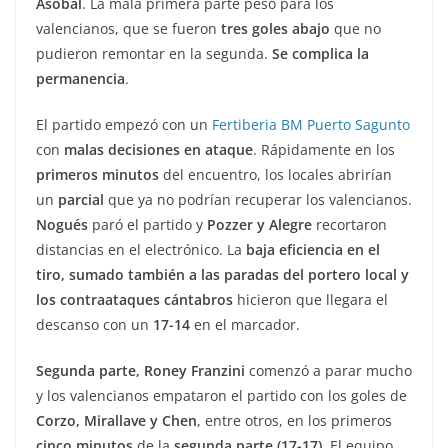
Asobal
. La mala primera parte pesó para los
valencianos, que se fueron
tres goles abajo
que no
pudieron remontar en la segunda.
Se complica la
permanencia
.
El partido empezó con un
Fertiberia BM Puerto Sagunto
con
malas decisiones en ataque
. Rápidamente en los
primeros minutos
del encuentro, los locales abrirían
un
parcial
que ya no podrían recuperar los valencianos.
Nogués
paró el partido y
Pozzer y Alegre
recortaron
distancias en el electrónico. La
baja eficiencia en el
tiro, sumado también a las paradas del portero local y
los contraataques cántabros
hicieron que llegara el
descanso con un
17-14
en el marcador.
Segunda parte, Roney Franzini
comenzó a parar mucho
y los valencianos empataron el partido con los goles de
Corzo, Mirallave y Chen
, entre otros, en los primeros
cinco minutos
de la
segunda parte (17-17)
. El equipo