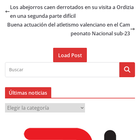
Los abejorros caen derrotados en su visita a Ordizia
en una segunda parte difícil
Buena actuación del atletismo valenciano en el Cam
peonato Nacional sub-23
Load Post
Últimas noticias
Ú
l
t
i
m