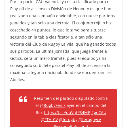
Por su parte, CAU Valencia ya está clasificado para el
Play-off de ascenso a División de Honor, y es que han
realizado una campaña envidiable, con nueve partidos
ganados y tan solo una derrota. El conjunto rojillo ha
cosechado 44 puntos, lo que le sirve para situarse
segundo en la tabla clasificatoria, a tan sólo una
victoria del Club de Rugby La Vila, que ha ganado todos
sus partidos. La última jornada, que juega frente a
Gotics, será un mero trámite, pues el equipo ya ha
conseguido su billete para el Play-off de ascenso a la
máxima categoría nacional, dónde se encuentran Les
Abelles.
Resumen del partido disputado contra
el
@RugbyFenix
ayer en el campo del
Rio.
https://t.co/dqVqtPS4MP
#goCAU
@FTA_CV
@ferugby
@ferugbycv
@comunitatesport